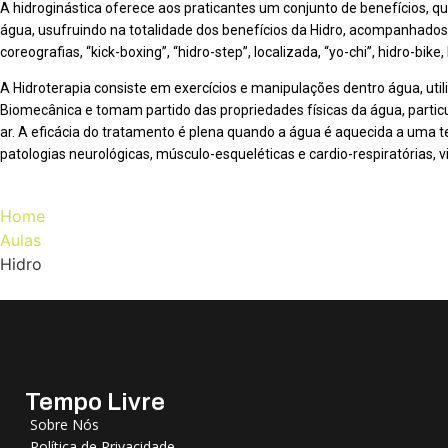
A hidroginástica oferece aos praticantes um conjunto de benefícios, 
água, usufruindo na totalidade dos benefícios da Hidro, acompanhados
coreografias, “kick-boxing”, “hidro-step”, localizada, “yo-chi”, hidro-bike, h
A Hidroterapia consiste em exercícios e manipulações dentro água, uti
Biomecânica e tomam partido das propriedades físicas da água, particu
ar. A eficácia do tratamento é plena quando a água é aquecida a uma t
patologias neurológicas, músculo-esqueléticas e cardio-respiratórias,
Home
Aulas
Hidro
Tempo Livre
Sobre Nós
Política de Privacidade