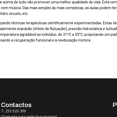
que acima de tudo vão promover uma melhor qualidade de vida. Esta ver
 com música. Das mais simples às mais complexas, as aulas podem ter d
idro circuito, etc.
lizando técnicas terapêuticas cientificamente experimentadas. Estas té
larmente impulsão (efeito de flutuação), pressão hidrostática e turbu
emperatura agradável ao indivíduo, de 31ºC a 33°C, propiciando um pad
 visando a recuperação funcional e a reeducação motora.
Contactos
P
T: 253 520 300
Chamada para rede fixa nacional