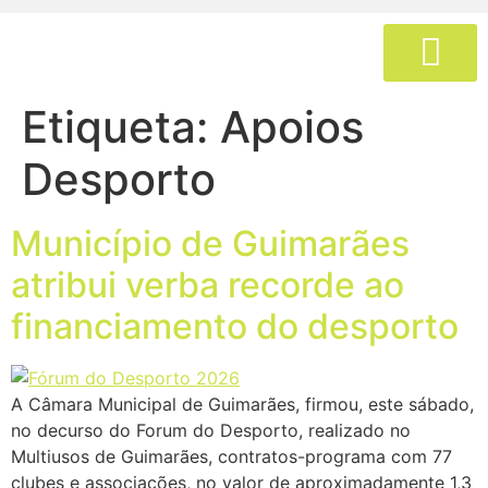
Procurar no nosso website
Etiqueta:
Apoios
BILHETES E RESERVA
Desporto
Município de Guimarães
atribui verba recorde ao
financiamento do desporto
A Câmara Municipal de Guimarães, firmou, este sábado,
no decurso do Forum do Desporto, realizado no
Multiusos de Guimarães, contratos-programa com 77
clubes e associações, no valor de aproximadamente 1,3